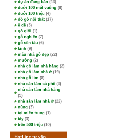
dự án đang bán
(43)
dưới 100 mét vuông
(8)
dưới 100 triệu
(4)
đồ gỗ nội thất
(17)
ê đê
(3)
gỗ giổi
(1)
gỗ nghiến
(7)
gỗ sến táu
(6)
kinh
(9)
mẫu nhà gỗ đẹp
(22)
mường
(2)
nhà gỗ làm nhà hàng
(2)
nhà gỗ làm nhà ở
(19)
nhà gỗ lim
(8)
nhà sàn làm cà phê
(3)
nhà sàn làm nhà hàng
(5)
nhà sàn làm nhà ở
(22)
nùng
(3)
tại miền trung
(1)
tày
(3)
trên 500 triệu
(10)
HotLine tư vấn