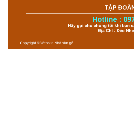
TẬP ĐOÀ
Hotline : 09
Hãy gọi cho chúng tôi khi bạn 
Địa Chỉ : Đèo Nh
Copyright © Website
Nhà sàn gỗ