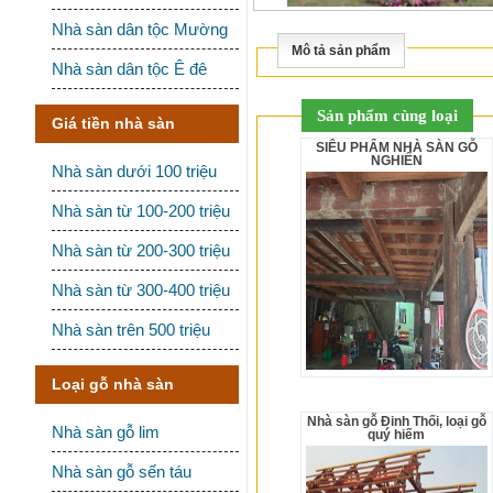
Nhà sàn dân tộc Mường
Mô tả sản phẩm
Nhà sàn dân tộc Ê đê
Sản phẩm cùng loại
Giá tiền nhà sàn
SIÊU PHẨM NHÀ SÀN GỖ
NGHIẾN
Nhà sàn dưới 100 triệu
Nhà sàn từ 100-200 triệu
Nhà sàn từ 200-300 triệu
Nhà sàn từ 300-400 triệu
Nhà sàn trên 500 triệu
Loại gỗ nhà sàn
Nhà sàn gỗ Đinh Thối, loại gỗ
Nhà sàn gỗ lim
quý hiếm
Nhà sàn gỗ sến táu